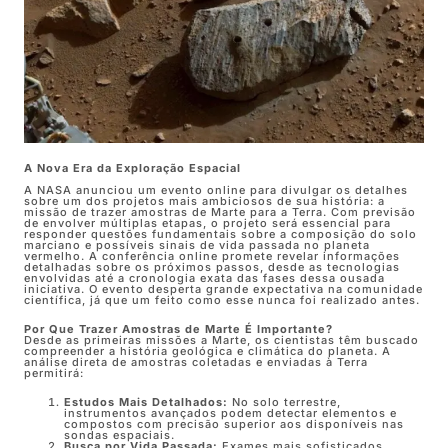
A Nova Era da Exploração Espacial
A NASA anunciou um evento online para divulgar os detalhes
sobre um dos projetos mais ambiciosos de sua história: a
missão de trazer amostras de Marte para a Terra. Com previsão
de envolver múltiplas etapas, o projeto será essencial para
responder questões fundamentais sobre a composição do solo
marciano e possíveis sinais de vida passada no planeta
vermelho. A conferência online promete revelar informações
detalhadas sobre os próximos passos, desde as tecnologias
envolvidas até a cronologia exata das fases dessa ousada
iniciativa. O evento desperta grande expectativa na comunidade
científica, já que um feito como esse nunca foi realizado antes.
Por Que Trazer Amostras de Marte É Importante?
Desde as primeiras missões a Marte, os cientistas têm buscado
compreender a história geológica e climática do planeta. A
análise direta de amostras coletadas e enviadas à Terra
permitirá:
Estudos Mais Detalhados:
No solo terrestre,
instrumentos avançados podem detectar elementos e
compostos com precisão superior aos disponíveis nas
sondas espaciais.
Busca por Vida Passada:
Exames mais sofisticados