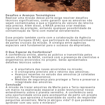
Desafios e Avanços Tecnológicos
Realizar uma missão desse porte exige resolver desafios
técnicos significativos, como garantir que as amostras não
sejam contaminadas e que a trajetória do veículo de retorno
seja precisa. Além disso, a NASA precisa criar medidas
rigorosas de proteção, evitando qualquer possibilidade de
contaminação da Terra com material extraterrestre.
Esse projeto também conta com a colaboração da Agência
Espacial Europeia (ESA), que participará do desenvolvimento
de partes cruciais da missão. A sinergia entre agências
espaciais será fundamental para o sucesso da empreitada.
O Que Esperar da Conferência?
A conferência online, aberta ao público e transmitida pelos
canais oficiais da NASA, contará com a presença de cientistas e
engenheiros envolvidos no projeto. Serão apresentados
detalhes técnicos sobre:
A arquitetura das naves envolvidas na missão;
O cronograma previsto até o retorno das amostras;
Avanços recentes no estudo das amostras já coletadas
pelo rover
Perseverance
;
Medidas de segurança para proteger a Terra e preservar a
integridade das amostras.
Conclusão
A missão de trazer amostras de Marte para a Terra representa
um marco na exploração espacial e pode revolucionar nosso
entendimento sobre o planeta vermelho. A conferência será
uma oportunidade única para acompanhar de perto um projeto
histórico, que aproxima a humanidade do sonho de responder
perguntas ancestrais: Marte já abrigou vida? O que podemos
aprender com seu solo e minerais?