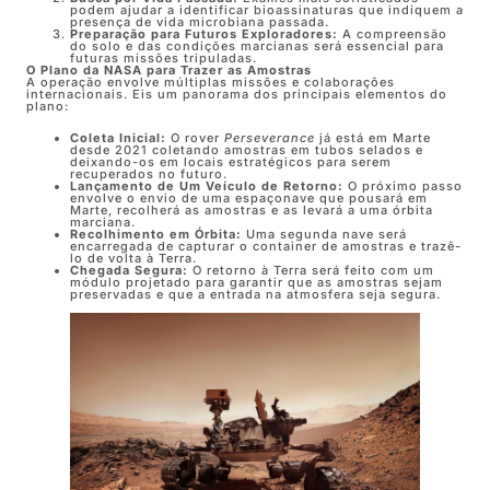
podem ajudar a identificar bioassinaturas que indiquem a
presença de vida microbiana passada.
Preparação para Futuros Exploradores:
A compreensão
do solo e das condições marcianas será essencial para
futuras missões tripuladas.
O Plano da NASA para Trazer as Amostras
A operação envolve múltiplas missões e colaborações
internacionais. Eis um panorama dos principais elementos do
plano:
Coleta Inicial:
O rover
Perseverance
já está em Marte
desde 2021 coletando amostras em tubos selados e
deixando-os em locais estratégicos para serem
recuperados no futuro.
Lançamento de Um Veículo de Retorno:
O próximo passo
envolve o envio de uma espaçonave que pousará em
Marte, recolherá as amostras e as levará a uma órbita
marciana.
Recolhimento em Órbita:
Uma segunda nave será
encarregada de capturar o container de amostras e trazê-
lo de volta à Terra.
Chegada Segura:
O retorno à Terra será feito com um
módulo projetado para garantir que as amostras sejam
preservadas e que a entrada na atmosfera seja segura.