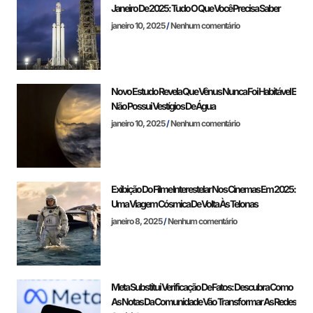
Janeiro De 2025: Tudo O Que Você Precisa Saber
janeiro 10, 2025
Nenhum comentário
Novo Estudo Revela Que Vênus Nunca Foi Habitável E
Não Possui Vestígios De Água
janeiro 10, 2025
Nenhum comentário
Exibição Do Filme Interestelar Nos Cinemas Em 2025:
Uma Viagem Cósmica De Volta Às Telonas
janeiro 8, 2025
Nenhum comentário
Meta Substitui Verificação De Fatos: Descubra Como
As Notas Da Comunidade Vão Transformar As Redes